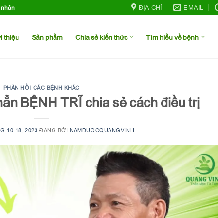
ĐỊA CHỈ
EMAIL
h nhân
i thiệu
Sản phẩm
Chia sẻ kiến thức
Tìm hiểu về bệnh
PHẢN HỒI CÁC BỆNH KHÁC
ẳn BỆNH TRĨ chia sẻ cách điều trị
G 10 18, 2023
ĐĂNG BỞI
NAMDUOCQUANGVINH