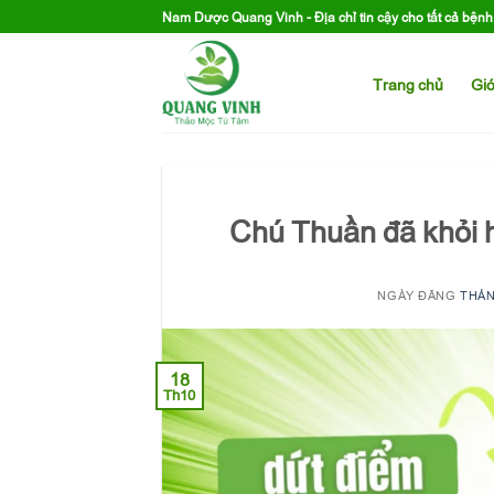
Skip
Nam Dược Quang Vinh - Địa chỉ tin cậy cho tất cả bện
to
content
Trang chủ
Giớ
Chú Thuần đã khỏi h
NGÀY ĐĂNG
THÁN
18
Th10