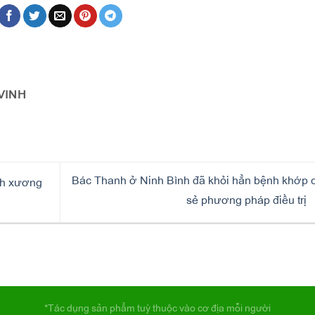
VINH
Bác Thanh ở Ninh Bình đã khỏi hẳn bệnh khớp 
ệnh xương
sẻ phương pháp điều trị
*Tác dụng sản phẩm tuỳ thuộc vào cơ địa mỗi người