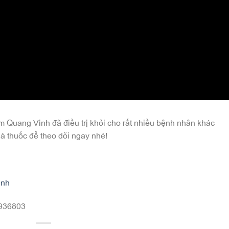
 Quang Vinh đã điều trị khỏi cho rất nhiều bệnh nhân khác
à thuốc để theo dõi ngay nhé!
inh
81936803