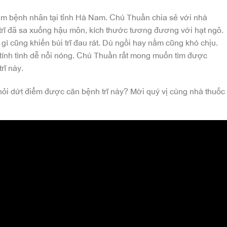
ăm bệnh nhân tại tỉnh Hà Nam. Chú Thuần chia sẻ với nhà
 trĩ đã sa xuống hậu môn, kích thước tương đương với hạt ngô.
gì cũng khiến búi trĩ đau rát. Dù ngồi hay nằm cũng khó chịu.
tính tình dễ nổi nóng. Chú Thuần rất mong muốn tìm được
rĩ này.
hỏi dứt điểm được căn bệnh trĩ này? Mời quý vị cùng nhà thuốc