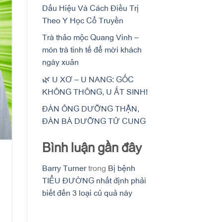
Dấu Hiệu Và Cách Điều Trị
Theo Y Học Cổ Truyền
Trà thảo mộc Quang Vinh –
món trà tinh tế để mời khách
ngày xuân
🌿 U XƠ – U NANG: GỐC
KHÔNG THÔNG, U ẮT SINH!
ĐÀN ÔNG DƯỠNG THẬN,
ĐÀN BÀ DƯỠNG TỬ CUNG
Bình luận gần đây
Barry Turner
trong
Bị bệnh
TIỂU ĐƯỜNG nhất định phải
biết đến 3 loại củ quả này