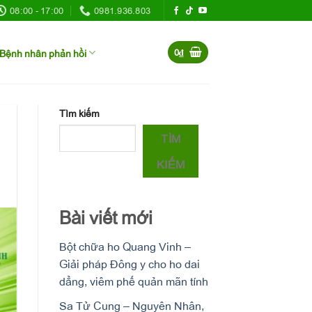
08:00 - 17:00
0981.936.803
Bệnh nhân phản hồi
0
₫
Tìm kiếm
TÌM
KIẾM
Bài viết mới
Bột chữa ho Quang Vinh –
Giải pháp Đông y cho ho dai
dẳng, viêm phế quản mãn tính
Sa Tử Cung – Nguyên Nhân,