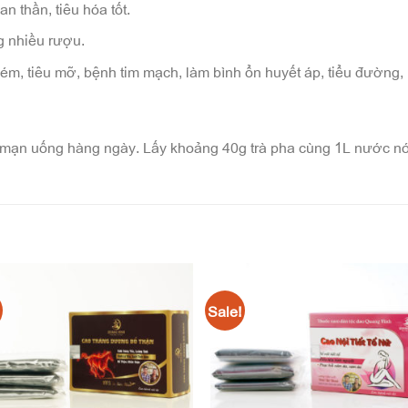
an thần, tiêu hóa tốt.
g nhiều rượu.
kém, tiêu mỡ, bệnh tim mạch, làm bình ổn huyết áp, tiểu đường, h
à mạn uống hàng ngày. Lấy khoảng 40g trà pha cùng 1L nước nó
Sale!