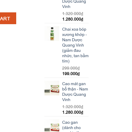
Dược Quang
Vinh
1.320.000
₫
 thanh nhiệt giải độc gan, an thần, lợi tiểu quantity
CART
1.280.000
₫
Chai xoa bóp
xương khớp -
Nam Dược
Quang Vinh
(giảm đau
nhức, tan bầm
tím)
299.000
₫
199.000
₫
Cao mát gan
bổ thận - Nam
Dược Quang
Vinh
1.320.000
₫
1.280.000
₫
Cao gan
(dành cho