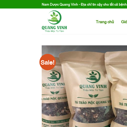
Skip
Nam Dược Quang Vinh - Địa chỉ tin cậy cho tất cả bện
to
content
Trang chủ
Giớ
Sale!