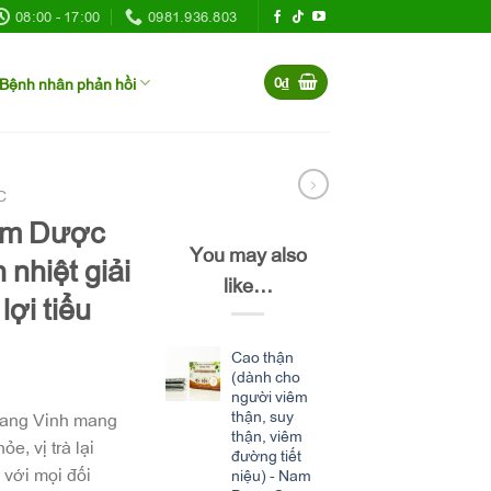
08:00 - 17:00
0981.936.803
Bệnh nhân phản hồi
0
₫
C
am Dược
You may also
nhiệt giải
like…
lợi tiểu
Cao thận
(dành cho
người viêm
thận, suy
ang Vinh mang
thận, viêm
ỏe, vị trà lại
đường tiết
với mọi đối
niệu) - Nam