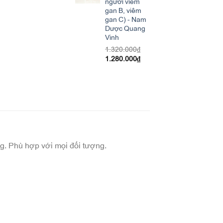
người viêm
gan B, viêm
gan C) - Nam
Dược Quang
Vinh
1.320.000
₫
1.280.000
₫
g. Phù hợp với mọi đối tượng.