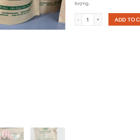
tượng.
Trà Thảo Mộc Nam Dược Quang Vinh
ADD TO 