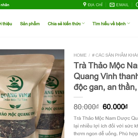
ĐỊA CHỈ
EMAIL
h nhân
i thiệu
Sản phẩm
Chia sẻ kiến thức
Tìm hiểu về bệnh
HOME
/
# CÁC SẢN PHẨM KHÁ
Trà Thảo Mộc N
Quang Vinh thanh 
độc gan, an thần, 
80.000
60.000
₫
₫
Trà Thảo Mộc Nam Dược Qu
lại nhiều lợi ích đối với sức kh
thơm ngon dễ uống. Phù hợp 