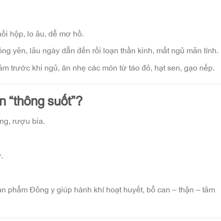
ồi hộp, lo âu, dễ mơ hồ.
ông yên, lâu ngày dẫn đến rối loạn thần kinh, mất ngủ mãn tính.
 tâm trước khi ngủ, ăn nhẹ các món từ táo đỏ, hạt sen, gạo nếp.
n “thông suốt”?
ng, rượu bia.
.
n phẩm Đông y giúp hành khí hoạt huyết, bổ can – thận – tâm