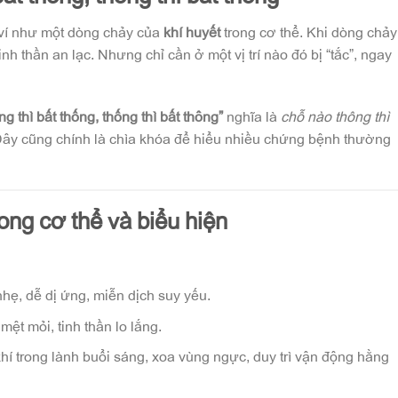
 ví như một dòng chảy của
khí huyết
trong cơ thể. Khi dòng chảy
h thần an lạc. Nhưng chỉ cần ở một vị trí nào đó bị “tắc”, ngay
g thì bất thống, thống thì bất thông”
nghĩa là
chỗ nào thông thì
Đây cũng chính là chìa khóa để hiểu nhiều chứng bệnh thường
trong cơ thể và biểu hiện
nhẹ, dễ dị ứng, miễn dịch suy yếu.
ệt mỏi, tinh thần lo lắng.
khí trong lành buổi sáng, xoa vùng ngực, duy trì vận động hằng