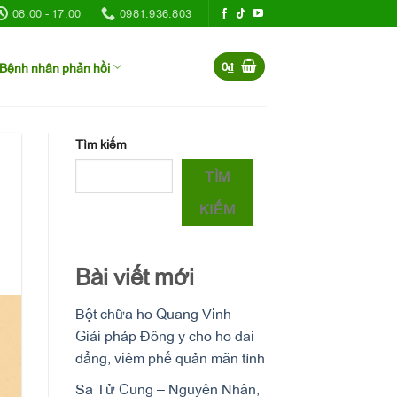
08:00 - 17:00
0981.936.803
Bệnh nhân phản hồi
0
₫
Tìm kiếm
TÌM
KIẾM
Bài viết mới
Bột chữa ho Quang Vinh –
Giải pháp Đông y cho ho dai
dẳng, viêm phế quản mãn tính
Sa Tử Cung – Nguyên Nhân,