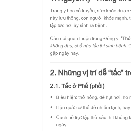
Trong y học cổ truyền, sức khỏe được
này lưu thông, con người khỏe mạnh, tin
lập tức nơi ấy sinh ra bệnh.
Câu nói quen thuộc trong Đông y:
“Thôn
không đau, chỗ nào tắc thì sinh bệnh
. 
gặp ngày nay.
2. Những vị trí dễ “tắc” 
2.1. Tắc ở Phế (phổi)
Biểu hiện: thở nông, dễ hụt hơi, ho 
Hậu quả: cơ thể dễ nhiễm lạnh, hay m
Cách hỗ trợ: tập thở sâu, hít không 
ngày.