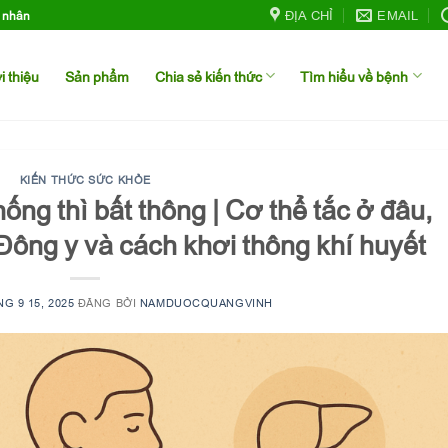
ĐỊA CHỈ
EMAIL
h nhân
i thiệu
Sản phẩm
Chia sẻ kiến thức
Tìm hiểu về bệnh
KIẾN THỨC SỨC KHỎE
hống thì bất thông | Cơ thể tắc ở đâu,
Đông y và cách khơi thông khí huyết
G 9 15, 2025
ĐĂNG BỞI
NAMDUOCQUANGVINH