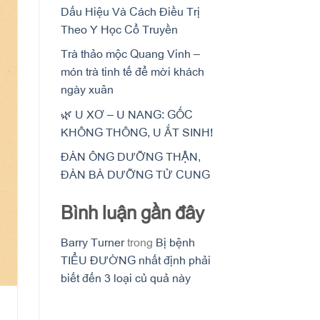
Dấu Hiệu Và Cách Điều Trị
Theo Y Học Cổ Truyền
Trà thảo mộc Quang Vinh –
món trà tinh tế để mời khách
ngày xuân
🌿 U XƠ – U NANG: GỐC
KHÔNG THÔNG, U ẮT SINH!
ĐÀN ÔNG DƯỠNG THẬN,
ĐÀN BÀ DƯỠNG TỬ CUNG
Bình luận gần đây
Barry Turner
trong
Bị bệnh
TIỂU ĐƯỜNG nhất định phải
biết đến 3 loại củ quả này