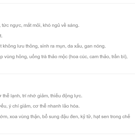
, tức ngực, mắt mỏi, khó ngủ về sáng.
t.
t không lưu thông, sinh ra mụn, da xấu, gan nóng.
p vùng hông, uống trà thảo mộc (hoa cúc, cam thảo, trần bì),
 thể lạnh, trí nhớ giảm, thiếu động lực.
yếu, ý chí giảm, cơ thể nhanh lão hóa.
sớm, xoa vùng thận, bổ sung đậu đen, kỷ tử, hạt sen trong chế