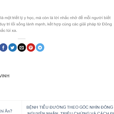
là một triết lý y học, mà còn là lời nhắc nhở để mỗi người biết
duy trì lối sống lành mạnh, kết hợp cùng các giải pháp từ Đông
ắc lùi xa.
VINH
BỆNH TIỂU ĐƯỜNG THEO GÓC NHÌN ĐÔNG 
hi Ăn?
NGUYÊN NHÂN, TRIỆU CHỨNG VÀ CÁCH Đ