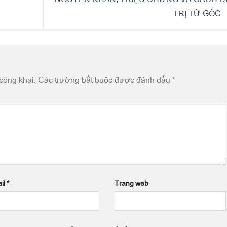
TRỊ TỪ GỐC
công khai.
Các trường bắt buộc được đánh dấu
*
il
*
Trang web