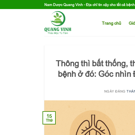
Skip
Nam Dược Quang Vinh - Địa chỉ tin cậy cho tất cả bện
to
content
Trang chủ
Giớ
Thông thì bất thống, t
bệnh ở đó: Góc nhìn 
NGÀY ĐĂNG
THÁN
15
Th9