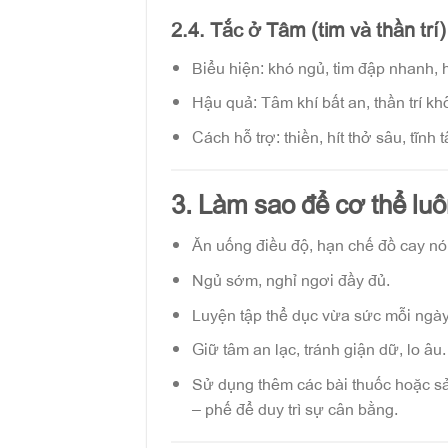
2.4. Tắc ở Tâm (tim và thần trí)
Biểu hiện: khó ngủ, tim đập nhanh, h
Hậu quả: Tâm khí bất an, thần trí kh
Cách hỗ trợ: thiền, hít thở sâu, tĩnh
3. Làm sao để cơ thể luô
Ăn uống điều độ, hạn chế đồ cay nó
Ngủ sớm, nghỉ ngơi đầy đủ.
Luyện tập thể dục vừa sức mỗi ngày
Giữ tâm an lạc, tránh giận dữ, lo âu.
Sử dụng thêm các bài thuốc hoặc sả
– phế để duy trì sự cân bằng.